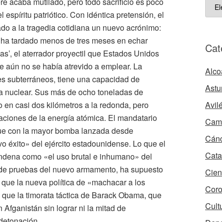
e acaba mutilado, pero todo sacrificio es poco
ART
l espíritu patriótico. Con idéntica pretensión, el
ARC
o a la tragedia cotidiana un nuevo acrónimo:
 ha tardado menos de tres meses en echar
Cat
s’, el aterrador proyectil que Estados Unidos
e aún no se había atrevido a emplear. La
Alco
es subterráneos, tiene una capacidad de
Astu
za nuclear. Sus más de ocho toneladas de
Avil
o en casi dos kilómetros a la redonda, pero
caciones de la energía atómica. El mandatario
Camb
que con la mayor bomba lanzada desde
Cán
 éxito» del ejército estadounidense. Lo que el
Cata
ndena como «el uso brutal e inhumano» del
io de pruebas del nuevo armamento, ha supuesto
Cien
 que la nueva política de «machacar a los
Coro
s que la timorata táctica de Barack Obama, que
Cult
Afganistán sin lograr ni la mitad de
detonación.