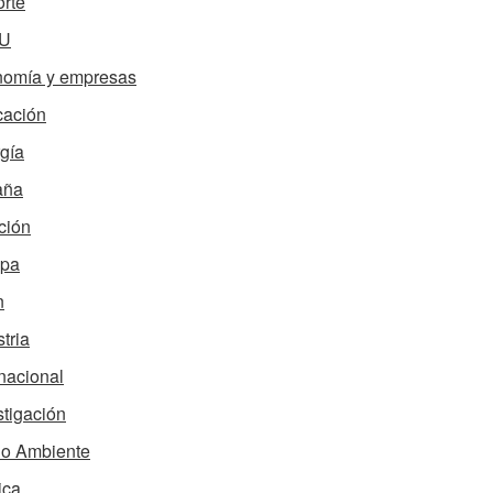
rte
U
omía y empresas
ación
gía
aña
ción
opa
n
tria
rnacional
stigación
o Ambiente
ica