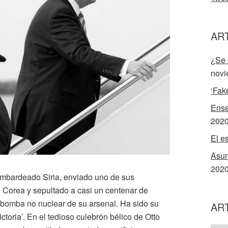
AR
¿Se 
novi
‘Fak
Ense
202
El e
Asum
202
bardeado Siria, enviado uno de sus
 Corea y sepultado a casi un centenar de
 bomba no nuclear de su arsenal. Ha sido su
AR
ictoria’. En el tedioso culebrón bélico de Otto