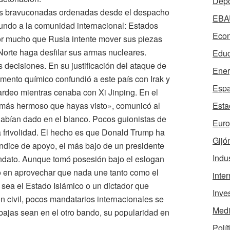
Depo
les bravuconadas ordenadas desde el despacho
EBA
undo a la comunidad internacional: Estados
Econ
r mucho que Rusia intente mover sus piezas
 Norte haga desfilar sus armas nucleares.
Educ
decisiones. En su justificación del ataque de
Ener
amento químico confundió a este país con Irak y
Esp
rdeo mientras cenaba con Xi Jinping. En el
Esta
e «más hermoso que hayas visto», comunicó al
 habían dado en el blanco. Pocos guionistas de
Eur
a frivolidad. El hecho es que Donald Trump ha
Gijó
ndice de apoyo, el más bajo de un presidente
Indus
andato. Aunque tomó posesión bajo el eslogan
o en aprovechar que nada une tanto como el
inte
sea el Estado Islámico o un dictador que
Inve
ón civil, pocos mandatarios internacionales se
Medi
s bajas sean en el otro bando, su popularidad en
Polít