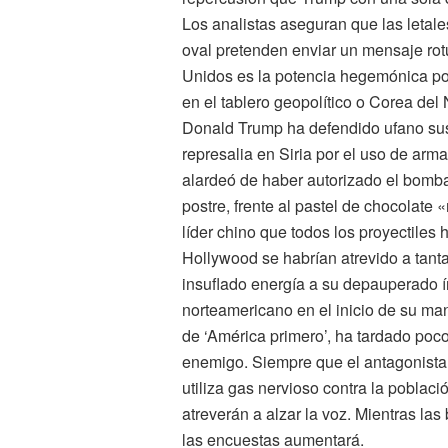
Los analistas aseguran que las leta
oval pretenden enviar un mensaje rot
Unidos es la potencia hegemónica po
en el tablero geopolítico o Corea del
Donald Trump ha defendido ufano sus 
represalia en Siria por el uso de arm
alardeó de haber autorizado el bomba
postre, frente al pastel de chocolat
líder chino que todos los proyectiles
Hollywood se habrían atrevido a tant
insuflado energía a su depauperado í
norteamericano en el inicio de su m
de ‘América primero’, ha tardado poc
enemigo. Siempre que el antagonista 
utiliza gas nervioso contra la poblaci
atreverán a alzar la voz. Mientras la
las encuestas aumentará.