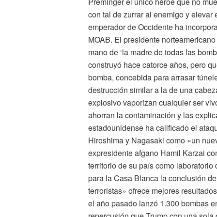
Preminger el único héroe que no muer
con tal de zurrar al enemigo y elevar e
emperador de Occidente ha incorporad
MOAB. El presidente norteamericano
mano de ‘la madre de todas las bomba
construyó hace catorce años, pero qu
bomba, concebida para arrasar túnel
destrucción similar a la de una cabe
explosivo vaporizan cualquier ser viv
ahorran la contaminación y las expli
estadounidense ha calificado el ata
Hiroshima y Nagasaki como «un nuevo
expresidente afgano Hamil Karzai co
territorio de su país como laborator
para la Casa Blanca la conclusión de
terroristas» ofrece mejores resultado
el año pasado lanzó 1.300 bombas en 
repercusión que Trump con una sola 