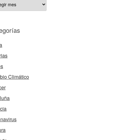
ÍCULOS
HIVADOS
egorías
a
rias
és
io Climático
cer
luña
cia
navirus
ura