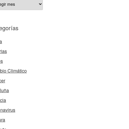
ÍCULOS
HIVADOS
egorías
a
rias
és
io Climático
cer
luña
cia
navirus
ura