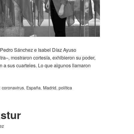
, Pedro Sánchez e Isabel Díaz Ayuso
a–, mostraron cortesía, exhibieron su poder,
n a sus cuarteles. Lo que algunos llamaron
:
coronavirus
,
España
,
Madrid
,
política
astur
ez