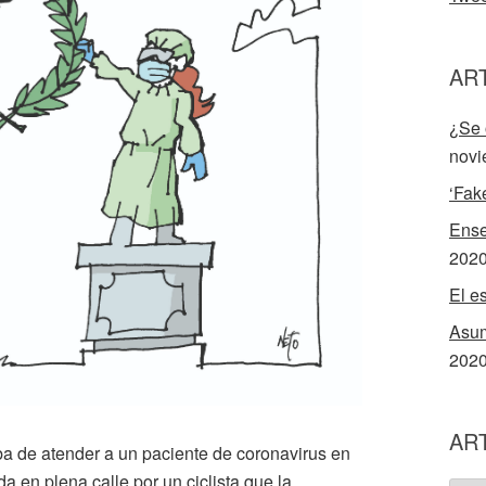
AR
¿Se 
novi
‘Fak
Ense
202
El e
Asum
202
AR
a de atender a un paciente de coronavirus en
a en plena calle por un ciclista que la