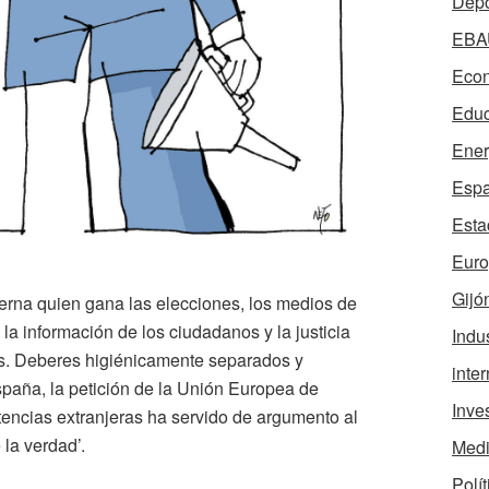
Depo
EBA
Econ
Educ
Ener
Esp
Esta
Eur
Gijó
erna quien gana las elecciones, los medios de
a información de los ciudadanos y la justicia
Indus
es. Deberes higiénicamente separados y
inte
paña, la petición de la Unión Europea de
Inve
otencias extranjeras ha servido de argumento al
la verdad’.
Medi
Polít