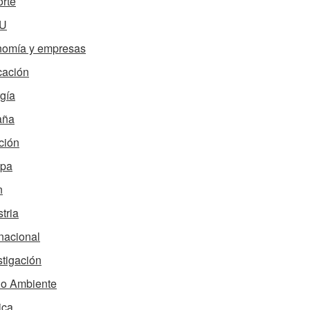
rte
U
omía y empresas
ación
gía
aña
ción
opa
n
tria
rnacional
stigación
o Ambiente
ica