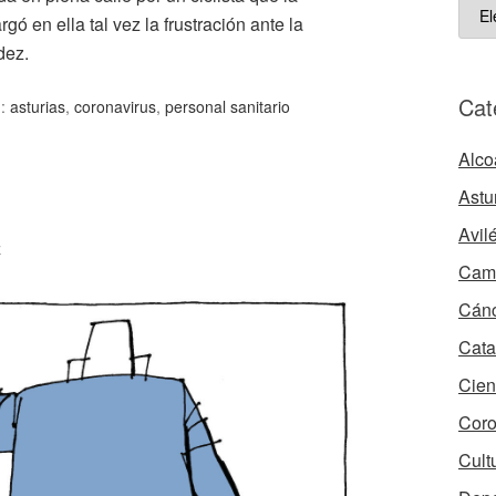
ART
gó en ella tal vez la frustración ante la
ARC
dez.
Cat
d:
asturias
,
coronavirus
,
personal sanitario
Alco
n
Astu
Avil
z
Camb
Cán
Cata
Cien
Coro
Cult