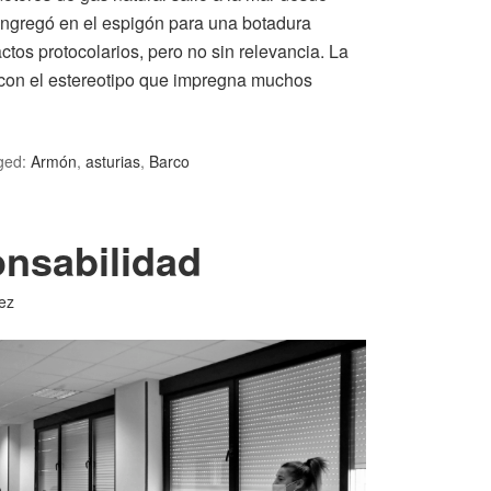
ongregó en el espigón para una botadura
actos protocolarios, pero no sin relevancia. La
r con el estereotipo que impregna muchos
ged:
Armón
,
asturias
,
Barco
onsabilidad
ez