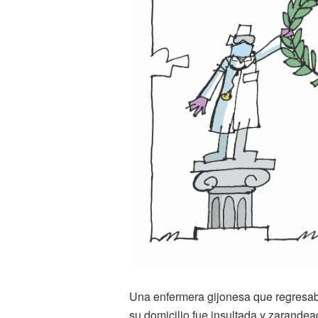
Una enfermera gijonesa que regresab
su domicilio fue insultada y zarandead