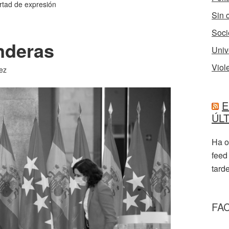
ertad de expresión
Sin 
Soci
nderas
Univ
Viol
ez
E
ÚL
Ha o
feed
tarde
FA