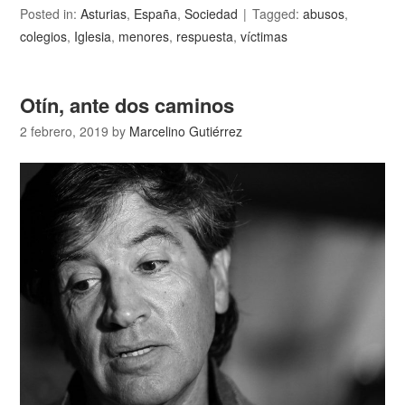
Posted in:
Asturias
,
España
,
Sociedad
Tagged:
abusos
,
colegios
,
Iglesia
,
menores
,
respuesta
,
víctimas
Otín, ante dos caminos
2 febrero, 2019
by
Marcelino Gutiérrez