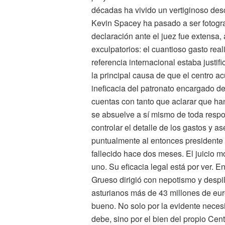
décadas ha vivido un vertiginoso desc
Kevin Spacey ha pasado a ser fotograf
declaración ante el juez fue extensa,
exculpatorios: el cuantioso gasto rea
referencia internacional estaba justif
la principal causa de que el centro a
ineficacia del patronato encargado de 
cuentas con tanto que aclarar que han
se absuelve a sí mismo de toda respo
controlar el detalle de los gastos y 
puntualmente al entonces presidente 
fallecido hace dos meses. El juicio 
uno. Su eficacia legal está por ver. E
Grueso dirigió con nepotismo y despil
asturianos más de 43 millones de eur
bueno. No solo por la evidente neces
debe, sino por el bien del propio Cen