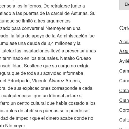
ART
enso a los infiernos.
De retratarse junto a
ARC
iado a las puertas de la cárcel de Asturias. Su
 aunque se limitó a tres argumentos
Cat
lizado para convertir el Niemeyer en una
icado, la falta de apoyo de la Administración fue
Alco
cumulase una deuda de 3,4 millones y la
tutelar las instalaciones llevó a presentar unas
Astu
 terminado en los tribunales. Natalio Grueso
Avil
nsabilidad. Sostiene que su cargo no exigía
Camb
asegura que de toda su actividad informaba
Cán
del Principado, Vicente Álvarez Areces,
moral de sus explicaciones corresponde a cada
Cata
n cualquier caso, que un tribunal aclare si
Cien
farro un centro cultural que había costado a los
Coro
os antes de abrir sus puertas solo puede ser
idad de impedir que el dinero acabe donde no
Cult
tro Niemeyer.