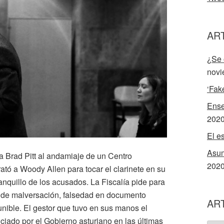
AR
¿Se 
novi
‘Fak
Ense
202
El e
Asum
a Brad Pitt al andamiaje de un Centro
202
ató a Woody Allen para tocar el clarinete en su
anquillo de los acusados. La Fiscalía pide para
os de malversación, falsedad en documento
AR
punible. El gestor que tuvo en sus manos el
ciado por el Gobierno asturiano en las últimas