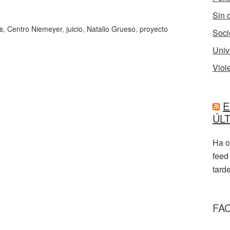
Sin 
s
,
Centro Niemeyer
,
juicio
,
Natalio Grueso
,
proyecto
Soci
Univ
Viol
E
ÚL
Ha o
feed
tarde
FA