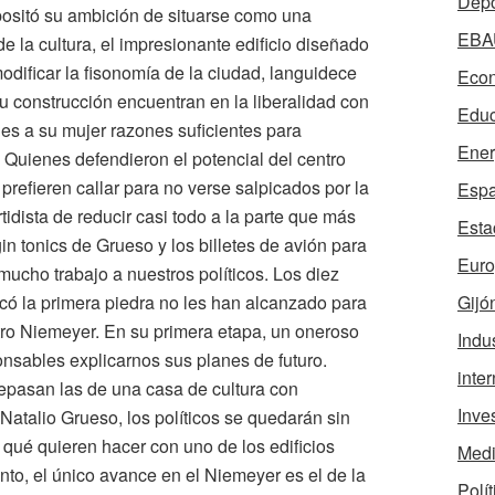
Depo
epositó su ambición de situarse como una
EBA
de la cultura, el impresionante edificio diseñado
dificar la fisonomía de la ciudad, languidece
Econ
u construcción encuentran en la liberalidad con
Educ
es a su mujer razones suficientes para
Ener
o. Quienes defendieron el potencial del centro
 prefieren callar para no verse salpicados por la
Esp
idista de reducir casi todo a la parte que más
Esta
in tonics de Grueso y los billetes de avión para
Eur
 mucho trabajo a nuestros políticos. Los diez
Gijó
có la primera piedra no les han alcanzado para
tro Niemeyer. En su primera etapa, un oneroso
Indus
onsables explicarnos sus planes de futuro.
inte
epasan las de una casa de cultura con
Inve
atalio Grueso, los políticos se quedarán sin
 qué quieren hacer con uno de los edificios
Medi
o, el único avance en el Niemeyer es el de la
Polít