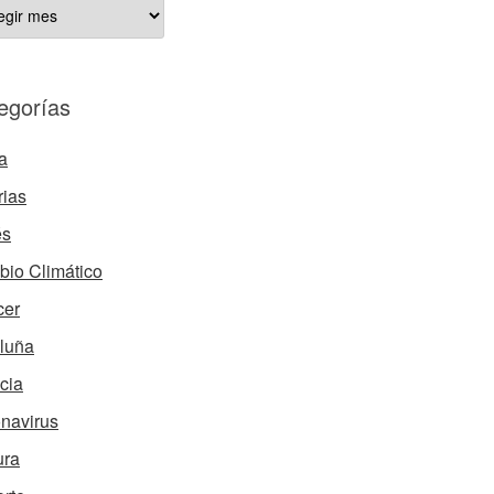
ÍCULOS
HIVADOS
egorías
a
rias
és
io Climático
cer
luña
cia
navirus
ura