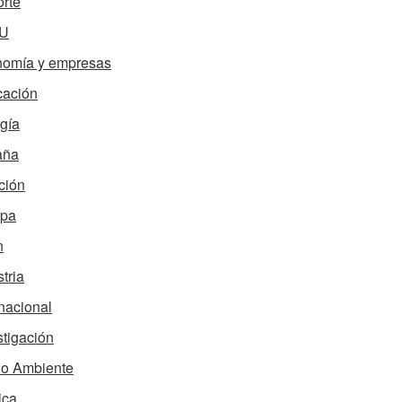
rte
U
omía y empresas
ación
gía
aña
ción
opa
n
tria
rnacional
stigación
o Ambiente
ica