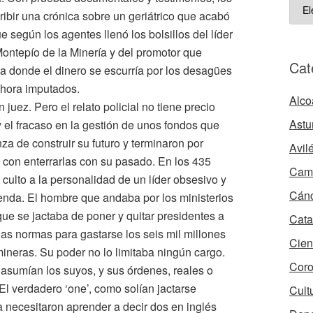
ART
ibir una crónica sobre un geriátrico que acabó
ARC
e según los agentes llenó los bolsillos del líder
Montepío de la Minería y del promotor que
Cat
a donde el dinero se escurría por los desagües
ahora imputados.
Alco
n juez. Pero el relato policial no tiene precio
Astu
 el fracaso en la gestión de unos fondos que
za de construir su futuro y terminaron por
Avil
con enterrarlas con su pasado. En los 435
Camb
 culto a la personalidad de un líder obsesivo y
Cán
yenda. El hombre que andaba por los ministerios
e se jactaba de poner y quitar presidentes a
Cata
las normas para gastarse los seis mil millones
Cien
mineras. Su poder no lo limitaba ningún cargo.
Coro
o asumían los suyos, y sus órdenes, reales o
 El verdadero ‘one’, como solían jactarse
Cult
a necesitaron aprender a decir dos en inglés