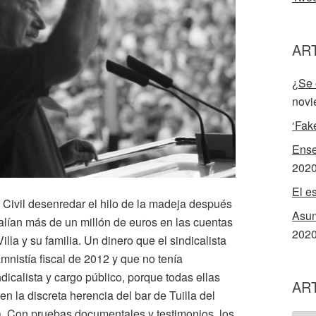
AR
¿Se 
novi
‘Fak
Ense
202
El e
 Civil desenredar el hilo de la madeja después
Asum
salían más de un millón de euros en las cuentas
202
la y su familia. Un dinero que el sindicalista
mnistía fiscal de 2012 y que no tenía
dicalista y cargo público, porque todas ellas
AR
n la discreta herencia del bar de Tuilla del
. Con pruebas documentales y testimonios, los