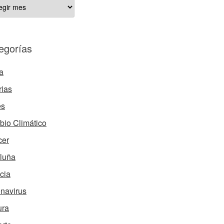
ÍCULOS
HIVADOS
egorías
a
rias
és
io Climático
cer
luña
cia
navirus
ura