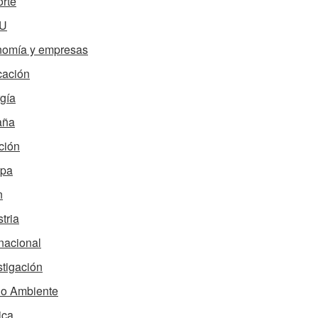
rte
U
omía y empresas
ación
gía
aña
ción
opa
n
tria
rnacional
stigación
o Ambiente
ica