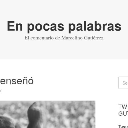
En pocas palabras
El comentario de Marcelino Gutiérrez
s enseñó
z
TW
GU
Twee