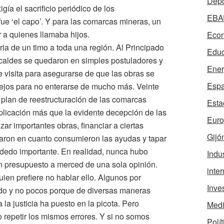
Depo
gía el sacrificio periódico de los
EBA
fue ‘el capo’. Y para las comarcas mineras, un
 a quienes llamaba hijos.
Econ
oria de un timo a toda una región. Al Principado
Educ
 alcaldes se quedaron en simples postuladores y
Ener
 visita para asegurarse de que las obras se
Esp
lejos para no enterarse de mucho más. Veinte
plan de reestructuración de las comarcas
Esta
plicación más que la evidente decepción de las
Eur
ar importantes obras, financiar a ciertas
Gijó
raron en cuanto consumieron las ayudas y tapar
o dedo importante. En realidad, nunca hubo
Indus
n presupuesto a merced de una sola opinión.
inte
uien prefiere no hablar ello. Algunos por
Inve
sado y no pocos porque de diversas maneras
la justicia ha puesto en la picota. Pero
Medi
 repetir los mismos errores. Y si no somos
Polít