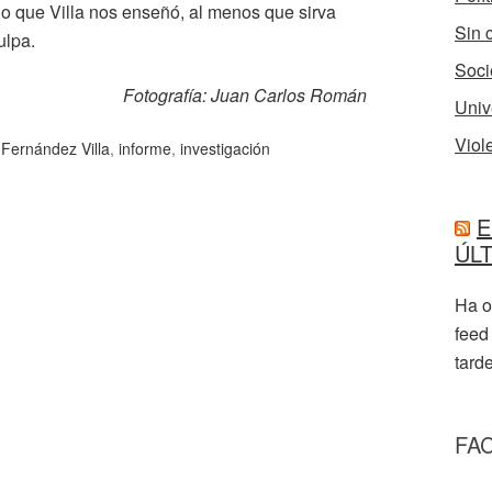
o que Villa nos enseñó, al menos que sirva
Sin 
ulpa.
Soci
Fotografía: Juan Carlos Román
Univ
Viol
,
Fernández Villa
,
informe
,
investigación
E
ÚL
Ha o
feed
tarde
FA