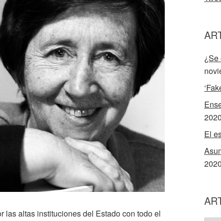
AR
¿Se 
novi
‘Fak
Ense
202
El e
Asum
202
AR
 las altas instituciones del Estado con todo el