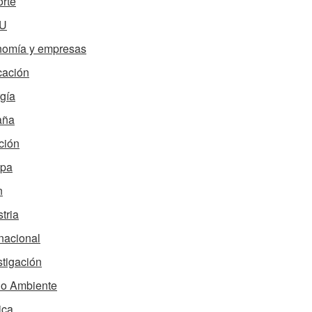
rte
U
omía y empresas
ación
gía
aña
ción
opa
n
tria
rnacional
stigación
o Ambiente
ica