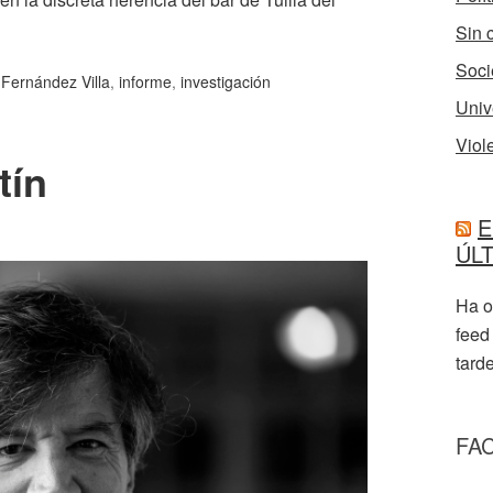
Sin 
Soci
,
Fernández Villa
,
informe
,
investigación
Univ
Viol
tín
E
ÚL
Ha o
feed
tarde
FA