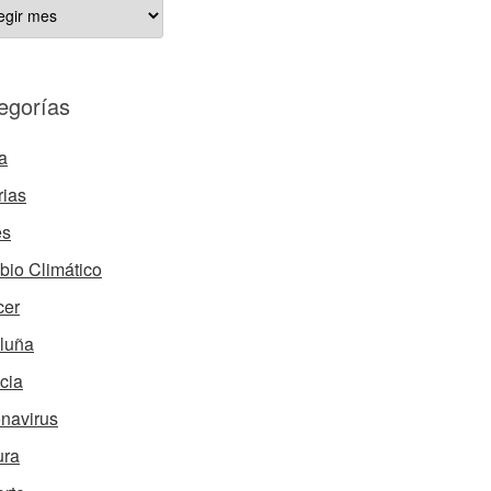
ÍCULOS
HIVADOS
egorías
a
rias
és
io Climático
cer
luña
cia
navirus
ura