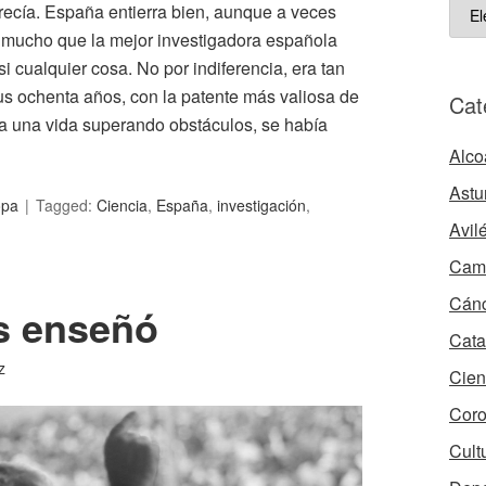
ART
ecía. España entierra bien, aunque a veces
ARC
e mucho que la mejor investigadora española
i cualquier cosa. No por indiferencia, era tan
s ochenta años, con la patente más valiosa de
Cat
oda una vida superando obstáculos, se había
Alco
Astu
opa
Tagged:
Ciencia
,
España
,
investigación
,
Avil
Camb
Cán
os enseñó
Cata
z
Cien
Coro
Cult