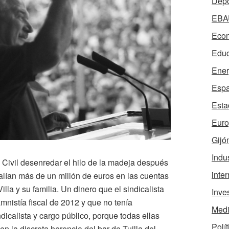
Depo
EBA
Econ
Educ
Ener
Esp
Esta
Eur
Gijó
Indus
 Civil desenredar el hilo de la madeja después
inte
salían más de un millón de euros en las cuentas
la y su familia. Un dinero que el sindicalista
Inve
mnistía fiscal de 2012 y que no tenía
Medi
dicalista y cargo público, porque todas ellas
Polít
n la discreta herencia del bar de Tuilla del