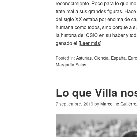
reconocimiento. Poco para lo que mer
trate mal a sus grandes figuras. Hac
del siglo XX estaba por encima de cas
humana como todos, sino porque a su
la historia del CSIC en su haber y t
ganado el
[Leer más]
Posted in:
Asturias
,
Ciencia
,
España
,
Eur
Margarita Salas
Lo que Villa n
7 septiembre, 2019
by
Marcelino Gutiérre