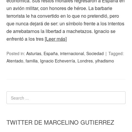
económica. Sus restos mortales regresaron a España en
un avión militar, con honores de héroe. La barbarie
terrorista le ha convertido en lo que no pretendió, pero
que nunca dejará de ser: un símbolo frente a los intentos
de arrebatarnos la libertad a machetazos. Ignacio se
enfrentó a los tres
[Leer más]
Posted in:
Asturias
,
España
,
internacional
,
Sociedad
Tagged:
Atentado
,
familia
,
Ignacio Echeverría
,
Londres
,
yihadismo
TWITTER DE MARCELINO GUTIERREZ