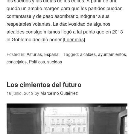
los sueldos y las dietas de los ediles. A partir de ahí,
queda un amplio margen para que los partidos puedan
contentarse y de paso asombrar o indignar a sus
respetables votantes. La dadivosidad de algunos
alcaldes consigo mismos llegó a tal punto que en 2013
el Gobierno decidió poner
[Leer más]
Posted in:
Asturias
,
España
Tagged:
alcaldes
,
ayuntamientos
,
concejales
,
Políticos
,
sueldos
Los cimientos del futuro
16 junio, 2019
by
Marcelino Gutiérrez