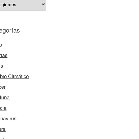
ÍCULOS
HIVADOS
egorías
a
rias
és
io Climático
cer
luña
cia
navirus
ura