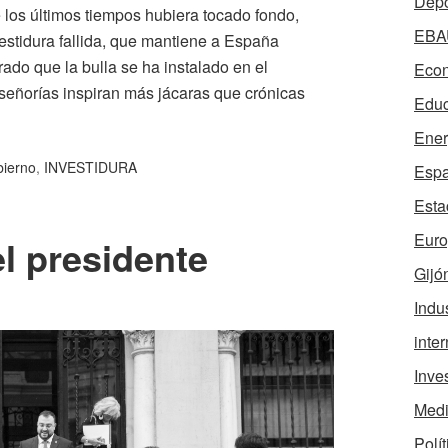
Depo
los últimos tiempos hubiera tocado fondo,
EBA
estidura fallida, que mantiene a España
ado que la bulla se ha instalado en el
Econ
señorías inspiran más jácaras que crónicas
Educ
Ener
ierno
,
INVESTIDURA
Esp
Esta
Eur
l presidente
Gijó
Indus
inte
Inve
Medi
Polít