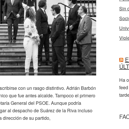
Sin 
Soci
Univ
Viol
E
ÚL
Ha o
feed
cribirse con un rasgo distintivo. Adrián Barbón
tarde
único que fue antes alcalde. Tampoco el primero
etaría General del PSOE. Aunque podría
egar al despacho de Suárez de la Riva incluso
FA
a dirección de su partido,