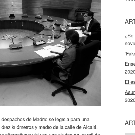
AR
¿Se 
novi
‘Fak
Ense
202
El e
Asum
202
 despachos de Madrid se legisla para una
AR
diez kilómetros y medio de la calle de Alcalá.
 alternativas: vivir en una ciudad de un millón