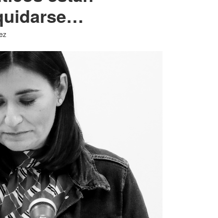
iquidarse…
ez