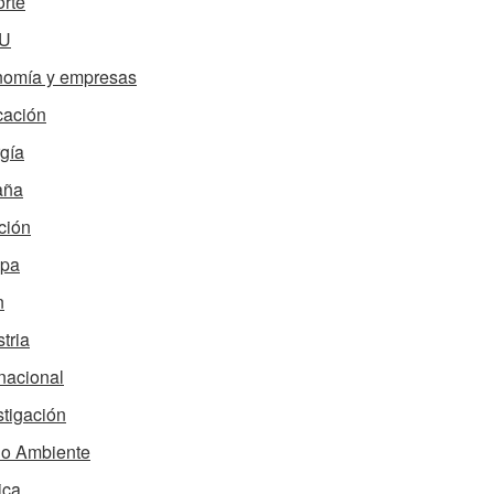
rte
U
omía y empresas
ación
gía
aña
ción
opa
n
tria
rnacional
stigación
o Ambiente
ica