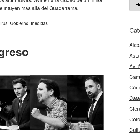
ART
e intuyen más allá del Guadarrama.
ARC
irus
,
Gobierno
,
medidas
Cat
Alco
ngreso
Astu
Avil
Camb
Cán
Cata
Cien
Coro
Cult